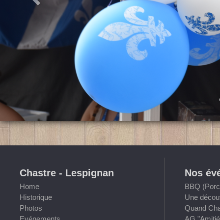
Chastre - Lespignan
Nos év
Home
BBQ (Porch
Historique
Une découv
Photos
Quand Chas
Evénements
AG "Amitié