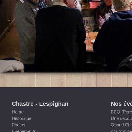
Chastre - Lespignan
Nos év
Home
BBQ (Porch
Historique
Une découv
Photos
Quand Chas
Evénements
AG "Amitié