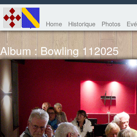
Home
Historique
Photos
Evé
Album : Bowling 112025
Previous