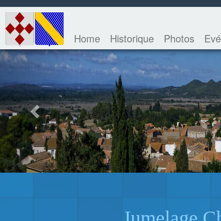
Home
Historique
Photos
Evé
Previous
Jumelage Ch