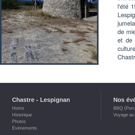
l'été 
Lespig
jumela
de mie
et de
cultur
Chastr
Chastre - Lespignan
Nos év
Home
BBQ (Porch
Historique
Voyage au 
Photos
Evénements