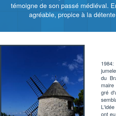
témoigne de son passé médiéval. En 
agréable, propice à la détente 
1984:
jumele
du Br
maire 
gré d'
sembl
L'idée
ont eu