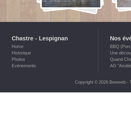
Chastre - Lespignan
Nos év
Home
BBQ (Porch
Historique
Une découv
Photos
Quand Chas
Evénements
AG "Amitié
Copyright © 2026 Bewweb - T