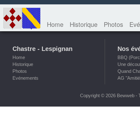
Home
Historique
Photos
Evé
Chastre - Lespignan
Nos év
Home
BBQ (Porch
Historique
Une découv
Photos
Quand Chas
Evénements
AG "Amitié
Copyright © 2026 Bewweb - T