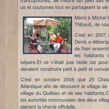
francophones, de mettre sur pied des éc
us et coutumes tout en partageant la vie 
M
erci à Michel
Thibault, de nou
C'est en 2007 
Denis a débarqué
de fixer ensemb
les habitants 
sépare.Et ce n’etait pas facile car pou
devaient construire petit à petit et conva
C'est en octobre 2008 que 25 Chast
Atlantique afin de découvrir le village d
village du Québec et de ses habitants.
les autorités communales des deux villa
signant la charte officielle.