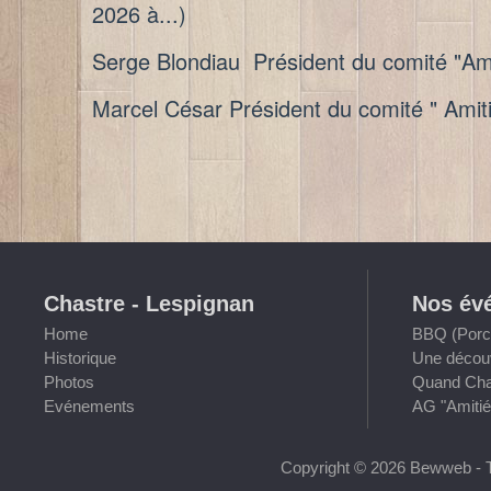
2026 à...)
Serge Blondiau Président du comité "Am
Marcel César Président du comité " Amit
Chastre - Lespignan
Nos év
Home
BBQ (Porch
Historique
Une découv
Photos
Quand Chas
Evénements
AG "Amitié
Copyright © 2026 Bewweb - T